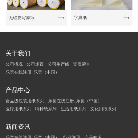
无碳复写原纸
字典纸
您
关于我们
有
公司概况
公司场景
公司生产线
资质荣誉
任
乐竞在线注册_乐竞（中国）
何
问
题
产品中心
请
食品级包装用纸系列
乐竞在线注册_乐竞（中国）
留
医疗用纸系列
特种纸系列
生活用纸系列
文化用纸系列
言
给
新闻资讯
我
们
乐竞在线注册_乐竞（中国）
行业资讯
产品知识