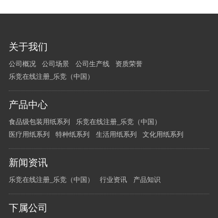
您
关于我们
有
公司概况
公司场景
公司生产线
资质荣誉
任
乐竞在线注册_乐竞（中国）
何
问
题
产品中心
请
食品级包装用纸系列
乐竞在线注册_乐竞（中国）
留
医疗用纸系列
特种纸系列
生活用纸系列
文化用纸系列
言
给
新闻资讯
我
们
乐竞在线注册_乐竞（中国）
行业资讯
产品知识
下属公司