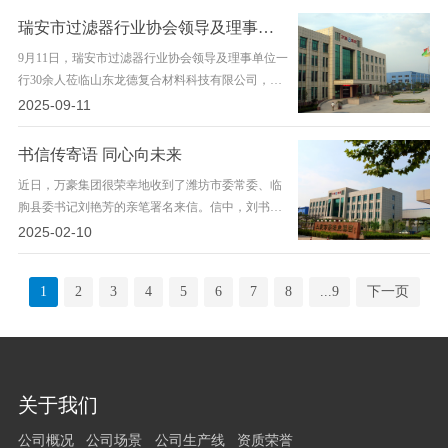
适宜性和有效性得到高度认可，顺利通过本次审
瑞安市过滤器行业协会领导及理事单位莅临公司交流考察
核，持续保持三大体系认证资格。本次审核采用线
9月11日，瑞安市过滤器行业协会领导及理事单位一
上资料核查与线下现场评审相结合的方式，专家组
行30余人莅临山东龙德复合材料科技有限公司，展
严格依据国际标…
开了一场意义非凡的交流考察活动。此次到访，旨
2025-09-11
在增进会员企业间的相互了解，探索产业链协同创
新的新路径，共同推动我国过滤器产业向更高质
书信传寄语 同心向未来
量、更高水平迈进。龙德公司以热情的接待、开放
近日，万豪集团很荣幸地收到了潍坊市委常委、临
的交流态度，为考察团呈现了一场内容丰富、收获
朐县委书记刘艳芳的亲笔署名来信。信中，刘书记
满满的行业…
代表中共临朐县委、临朐县人民政府对万豪集团一
2025-02-10
年来取得的经营业绩和对临朐经济发展作出的贡献
给予了高度评价和认可。刘书记在信中提到，万豪
1
2
3
4
5
6
7
8
...9
下一页
集团是临朐县的老牌企业，自1966年建厂以来，历
经60年的沉淀和积累，几经转型发展，获得多项荣
誉称号。特…
您
关于我们
有
公司概况
公司场景
公司生产线
资质荣誉
任