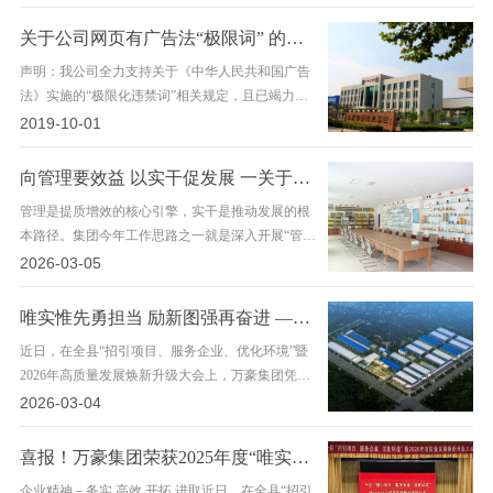
内容（包括源码）如有侵权,请告知说明,我们查证后
会及时删除,不接受任何以“版权”相关问题为由的索
关于公司网页有广告法“极限词” 的失效声明！
赔及举报投诉事宜,我公司网站所有访客默认接受以
声明：我公司全力支持关于《中华人民共和国广告
上声明。
法》实施的“极限化违禁词”相关规定，且已竭力规
避使用相关“违禁词”（如最、顶……）等极限化词
2019-10-01
汇，如果还有“极限化违禁词”用在我公司网站内，
我公司声明其全部失效。本声明在我公司网站的所
向管理要效益 以实干促发展 一关于落实2026"管理提升年"目标之一
有页面内均有效，所有访问我公司网站的人员、客
管理是提质增效的核心引擎，实干是推动发展的根
户均表示默认此内容，不支持任何以“极限用语、极
本路径。集团今年工作思路之一就是深入开展“管理
限…
提升年”活动，推广管理提升年，既是集团发展壮大
2026-03-05
的现实需要，也是夯实基础、优化效能、防范风
险、增强竟争的必然需求。向管理要效益，要在规
唯实惟先勇担当 励新图强再奋进 ——万豪集团荣获全县高质量发展先进集体称号
范中提高效能。公司管理制度不少，但在执行中仍
近日，在全县“招引项目、服务企业、优化环境”暨
存在流程不够顺畅，制度执行不严，责任落实不到
2026年高质量发展焕新升级大会上，万豪集团凭借
位，协同…
在产业升级、创新驱动、社会责任等方面的突出贡
2026-03-04
献，荣获2025年度“唯实惟先 励新图强”先进集体荣
誉称号，集团总经理王红旗出席大会并上台领奖。
喜报！万豪集团荣获2025年度“唯实惟先 励新图强”先进集体荣誉称号
这份荣誉是县委、县政府对集团发展成绩的高度肯
企业精神－务实 高效 开拓 进取近日，在全县“招引