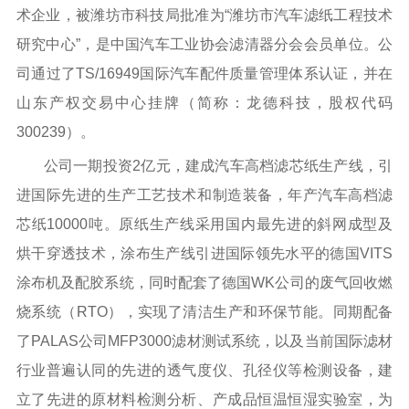
术企业，被潍坊市科技局批准为“潍坊市汽车滤纸工程技术
研究中心”，是中国汽车工业协会滤清器分会会员单位。公
司通过了TS/16949国际汽车配件质量管理体系认证，并在
山东产权交易中心挂牌（简称：龙德科技，股权代码
300239）。
公司一期投资2亿元，建成汽车高档滤芯纸生产线，引
进国际先进的生产工艺技术和制造装备，年产汽车高档滤
芯纸10000吨。原纸生产线采用国内最先进的斜网成型及
烘干穿透技术，涂布生产线引进国际领先水平的德国VITS
涂布机及配胶系统，同时配套了德国WK公司的废气回收燃
烧系统（RTO），实现了清洁生产和环保节能。同期配备
了PALAS公司MFP3000滤材测试系统，以及当前国际滤材
行业普遍认同的先进的透气度仪、孔径仪等检测设备，建
立了先进的原材料检测分析、产成品恒温恒湿实验室，为