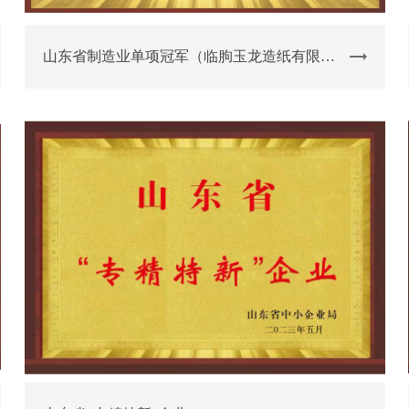
山东省制造业单项冠军（临朐玉龙造纸有限公司）