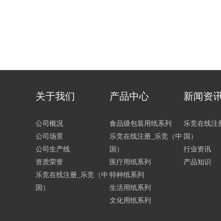
关于我们
产品中心
新闻资
公司概况
食品级包装用纸系列
乐竞在线注
公司场景
乐竞在线注册_乐竞（中
国）
公司生产线
国）
行业资讯
资质荣誉
医疗用纸系列
产品知识
乐竞在线注册_乐竞（中
特种纸系列
国）
生活用纸系列
文化用纸系列