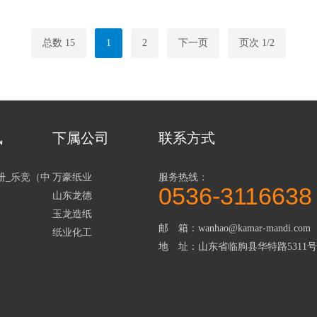
总数 15
1
2
下一页
页次 1/2
讯
下属公司
联系方式
册_乐竞（中
万豪纸业
服务热线：
0536-3116638
山东龙德
玉龙造纸
邮 箱：wanhao@kamar-mandi.com
纸业化工
地 址：山东省临朐县华特路5311号