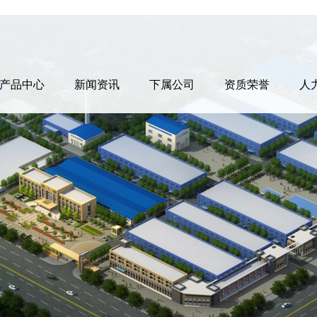
产品中心
新闻资讯
下属公司
资质荣誉
人