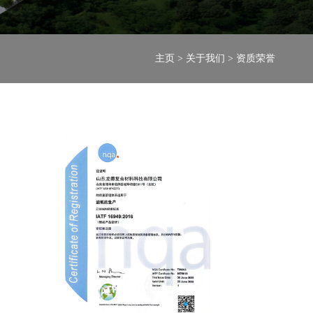
主页
>
关于我们
>
资质荣誉