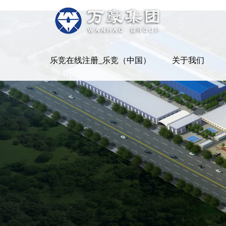
乐竞在线注册_乐竞（中国）
乐竞在线注册_乐竞（中国）
关于我们