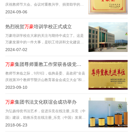
庆祝教师节大会。会议对重教兴学、捐资助学的先
并分享了…
进典型进行了表扬，万豪集团荣获“临朐教育贡献
2024-09-06
奖”。这一荣誉不仅是对企业长期以来致力于教育事
业支持与发展的高度认可，更是企业积极履行社会
热烈祝贺
万豪
培训学校正式成立
责任、促进社会和谐进步的生动体现。教育是民族
万豪培训学校在大家的关注与期待中成立了。这是
振兴、社会进步的基石。万豪集团始终秉持“人才兴
万豪发展中的一件大事，是职工培训和文化建设中
企，教…
的一件喜事，也是企业实施人才强企业战略的重要
2024-07-02
举措。万豪集团已走过近六十年不平凡的发展里
程。经历过辉煌，也陷入过困顿，但凭着对市场敏
万豪
集团尊师重教工作荣获各级党委政府表彰
锐的洞察力和把握时机的定力，实现了转型升级发
教师节来临之际，9月9日，临朐县委、县政府“全县
展。随着市场竞争的日趋激烈，企业的生产发展往
庆祝第39个教师节暨沂山教育基金会成立大会”和城
往取决是否拥…
关街道“庆祝第39个教师节大会”先后隆重召开。万
2023-09-10
豪集团分别荣获“临朐县教育贡献奖”和“尊师重教先
进单位”荣誉称号。捐资助学是善举，尊师重教是美
万豪
集团书法文化联谊会成功举办
德。多年来，万豪集团始终在发展中牢记企业使
为弘扬传统书法艺术，促进乐竞在线注册_乐竞（中
命，不忘奉献社会，以“百年大计 教育为本”的…
国）建设，助推乐竞在线注册_乐竞（中国）发展，
临朐县硬笔书法协会与企业书法文化联谊会在万豪
2018-06-23
集团成功举办。6 月22日，硬笔书法协会一行16人