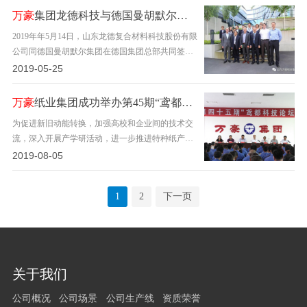
在尹化平主席的带领下，来到万豪集团举办企业书
万豪
集团龙德科技与德国曼胡默尔公司签署战略合作协议
法文化联谊会，集团董事长尹培农对书法家们来企
2019年年5月14日，山东龙德复合材料科技股份有限
业举办文化联谊会表示欢迎和感谢！并同书法家们
公司同德国曼胡默尔集团在德国集团总部共同签署
进行了亲切座谈。在座谈会上，尹董事…
战略合作协议，双方建立了长期合作发展的伙伴关
2019-05-25
系。德国曼胡默尔集团是全球最大的滤清器制造
商，年销售收入达300亿元人民币，他们的主要客户
万豪
纸业集团成功举办第45期“鸢都科技论坛”
是宝马、奔驰、大众、通用、福特、日产、标致等
为促进新旧动能转换，加强高校和企业间的技术交
世界著名品牌。山东龙德复合材料科技股份有限公
流，深入开展产学研活动，进一步推进特种纸产业
司作为国内…
的科技进步，营造创新创业发展氛围。8月5号，第
2019-08-05
45期“鸢都科技论坛”在山东万豪纸业集团成功举
办。本次论坛有潍坊市科学技术协会主办，临朐县
1
2
下一页
科协、山东万豪纸业集团承办。县委副书记张中华
出席并讲话。潍坊市科协四级调研员孙山出席活动
并讲话。天…
您
关于我们
有
公司概况
公司场景
公司生产线
资质荣誉
任