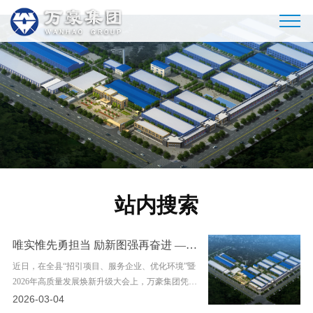
乐竞在线注册_乐竞（中国）
站内搜索
唯实惟先勇担当 励新图强再奋进 ——
万豪
集团荣获全县高质
近日，在全县“招引项目、服务企业、优化环境”暨
2026年高质量发展焕新升级大会上，万豪集团凭借
在产业升级、创新驱动、社会责任等方面的突出贡
2026-03-04
献，荣获2025年度“唯实惟先 励新图强”先进集体荣