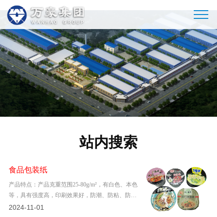
乐竞在线注册_乐竞（中国）
站内搜索
食品包装纸
产品特点：产品克重范围25-80g/m²，有白色、本色
等，具有强度高，印刷效果好，防潮、防粘、防霉
等特点，分内包装和外包装两大类，多用于制作食
2024-11-01
品袋、餐盘垫纸、干燥剂袋、酒精干湿包等，覆膜