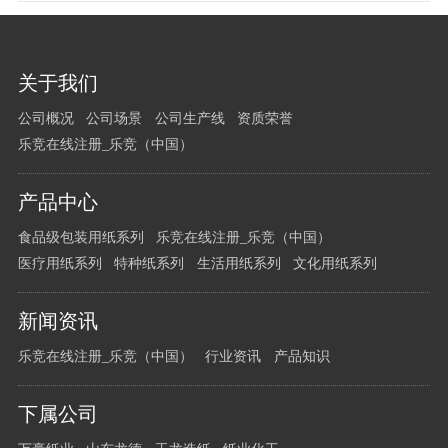
和铝箔后可作为桶装大碗面碗盖使用。
您
关于我们
有
公司概况
公司场景
公司生产线
资质荣誉
任
乐竞在线注册_乐竞（中国）
何
问
题
产品中心
请
食品级包装用纸系列
乐竞在线注册_乐竞（中国）
留
医疗用纸系列
特种纸系列
生活用纸系列
文化用纸系列
言
给
新闻资讯
我
们
乐竞在线注册_乐竞（中国）
行业资讯
产品知识
下属公司