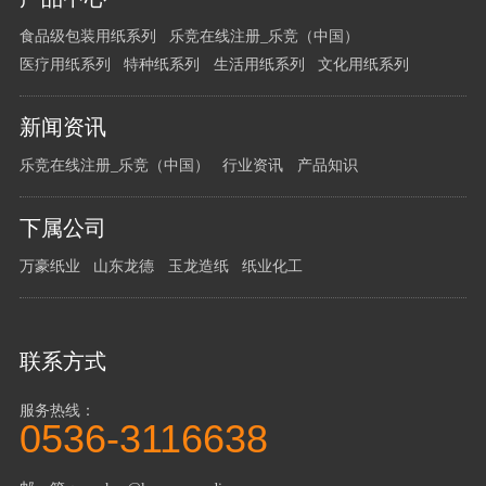
请
食品级包装用纸系列
乐竞在线注册_乐竞（中国）
留
医疗用纸系列
特种纸系列
生活用纸系列
文化用纸系列
言
给
新闻资讯
我
们
乐竞在线注册_乐竞（中国）
行业资讯
产品知识
下属公司
万豪纸业
山东龙德
玉龙造纸
纸业化工
联系方式
服务热线：
0536-3116638