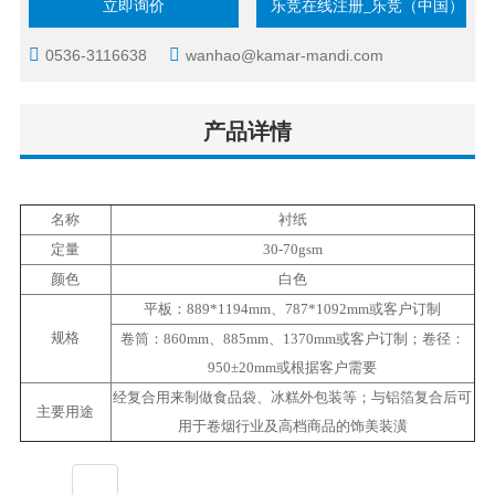
立即询价
乐竞在线注册_乐竞（中国）
0536-3116638
wanhao@kamar-mandi.com
产品详情
名称
衬纸
定量
30-70gsm
颜色
白色
平板：889*1194mm、787*1092mm或客户订制
规格
卷筒：860mm、885mm、1370mm或客户订制；卷径：
950±20mm或根据客户需要
经复合用来制做食品袋、冰糕外包装等；与铝箔复合后可
主要用途
用于卷烟行业及高档商品的饰美装潢
标签：
全部