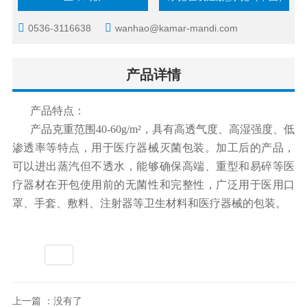
0536-3116638
wanhao@kamar-mandi.com
产品详情
产品特点：
产品克重范围40-60g/m²，具有高透气度、高湿强度、低
渗透率等特点，用于医疗器械灭菌包装。加工后的产品，
可以进出蒸汽但不透水，能够确保高端、重型和易碎等医
疗器材在开包使用前的无菌性和完整性，广泛用于医用口
罩、手套、敷料、注射器等卫生材料和医疗器械的包装。
标签：
全部
上一篇 ：没有了