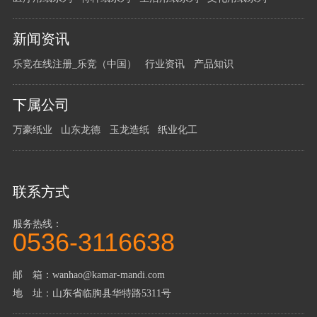
言
给
新闻资讯
我
们
乐竞在线注册_乐竞（中国）
行业资讯
产品知识
下属公司
万豪纸业
山东龙德
玉龙造纸
纸业化工
联系方式
服务热线：
0536-3116638
邮 箱：wanhao@kamar-mandi.com
地 址：山东省临朐县华特路5311号