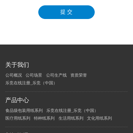
您
关于我们
有
公司概况
公司场景
公司生产线
资质荣誉
任
乐竞在线注册_乐竞（中国）
何
问
题
产品中心
请
食品级包装用纸系列
乐竞在线注册_乐竞（中国）
留
医疗用纸系列
特种纸系列
生活用纸系列
文化用纸系列
言
给