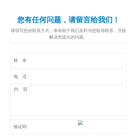
您有任何问题，请留言给我们！
请填写您的联系方式，将有助于我们及时与您取得联系，尽快
解决您提出的问题。