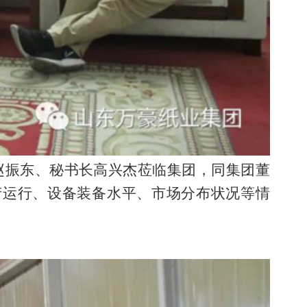
赵振东、秘书长高兴杰莅临集团，同集团董
产运行、设备装备水平、市场分布状况等情