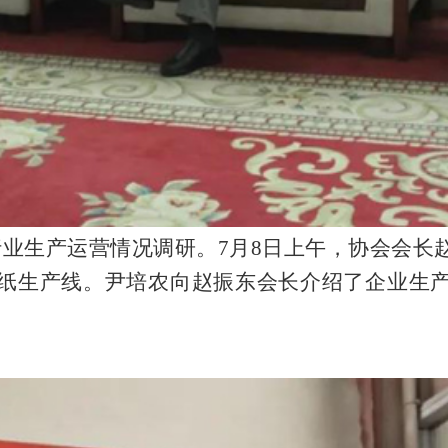
业生产运营情况调研。7月8日上午，协会会长
纸生产线。尹培农向赵振东会长介绍了企业生