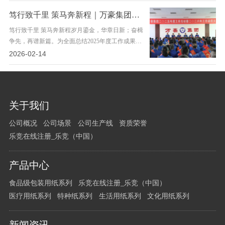
险、增强竟争的必然需求。向管理要效益，要在规
笃行致千里 策马奔新程｜万豪集团隆重召开2025年终总结表彰暨
范中提高效能。公司管理制度不少，但在执行中仍
笃行致千里 策马奔新程岁月鎏金，华章日新；奋楫
存在流程不够顺畅，制度执行不严，责任落实不到
争先，再谱新篇。为全面总结2025年度工作成果，
位，协同…
表彰先进集体与优秀个人，部署2026年发展目标与
2026-02-14
工作任务，近日，万豪集团2025年终总结表彰暨
2026年工作动员大会隆重召开。集团领导班子、各
部门负责人、不在班的一线员工齐聚一堂，回望奋
斗路，展望新征程，共话发展，共绘蓝图。回望
您
关于我们
2025｜坚守…
有
公司概况
公司场景
公司生产线
资质荣誉
任
乐竞在线注册_乐竞（中国）
何
问
题
产品中心
请
食品级包装用纸系列
乐竞在线注册_乐竞（中国）
留
医疗用纸系列
特种纸系列
生活用纸系列
文化用纸系列
言
给