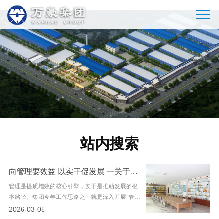
乐竞在线注册_乐竞（中国）
站内搜索
向管理要效益 以实干促发展 一关于落实
2026
"管理提升年"目
管理是提质增效的核心引擎，实干是推动发展的根
本路径。集团今年工作思路之一就是深入开展“管理
提升年”活动，推广管理提升年，既是集团发展壮大
2026-03-05
的现实需要，也是夯实基础、优化效能、防范风