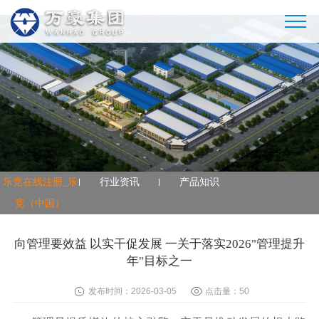
乐竞在线注册_乐竞（中国）
乐竞在线注册_乐
行业资讯
产品知识
竞（中国）
向管理要效益 以实干促发展 一关于落实2026"管理提升
年"目标之一
发布时间：2026-03-05
点击量：
50