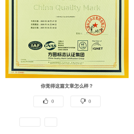
你觉得这篇文章怎么样？
0
0
标签：
样品展示
全部