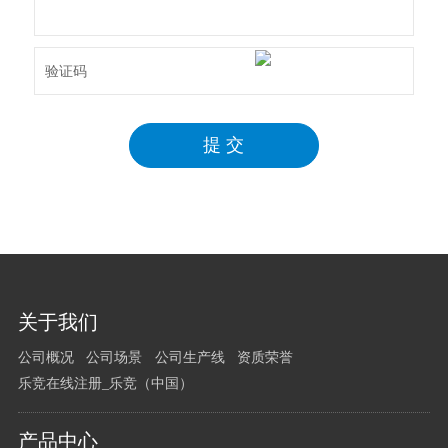
您
关于我们
有
公司概况
公司场景
公司生产线
资质荣誉
任
乐竞在线注册_乐竞（中国）
何
问
题
产品中心