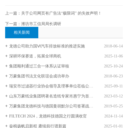
上一篇：关于公司网页有广告法“极限词” 的失效声明！
下一篇：潍坊市工信局局长调研
相关新闻
龙德公司助力国Ⅵ汽车排放标准的推进实施
2018-06-14
深耕环保赛道，拓展全球商机
2025-11-06
集团顺利通过三合一体系认证审核
2025-10-24
万豪集团书法文化联谊会成功举办
2018-06-23
瑞安市过滤器行业协会领导及理事单位莅临公司交流考察
2025-09-11
山东万豪纸业集团聘著名造纸专家肖惠宁为首席专家
2023-03-12
万豪集团龙德科技与德国曼胡默尔公司签署战略合作协议
2019-05-25
FILTECH 2024，龙德科技德国之行圆满收官
2024-11-14
奋楫扬帆启新程 赓续前行谱新篇
2025-01-01