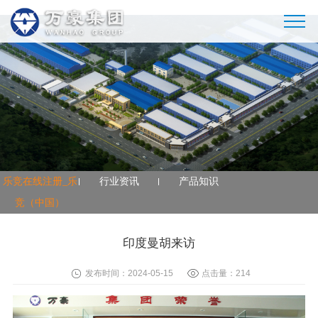
乐竞在线注册_乐竞（中国）
乐竞在线注册_乐
行业资讯
产品知识
竞（中国）
印度曼胡来访
发布时间：2024-05-15
点击量：
214