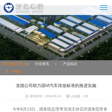
乐竞在线注册_乐竞（中国）
乐竞在线注册_乐
行业资讯
产品知识
竞（中国）
龙德公司助力国Ⅵ汽车排放标准的推进实施
发布时间：2018-06-14
点击量：
218
今年6月13日，国务院总理李克强主持召开国务院常务