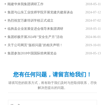
顾建华来我集团调研工作
2018-05-11
集团与山东工业技师学院开展党建共建座谈会
2024-07-12
热烈祝贺万豪培训学校正式成立
2024-07-02
临朐县企业发展促进会领导来集团调研
2018-05-11
集团积极开展2024年“安全生产月”活动
2024-06-01
关于公司网页“版权问题”的相关声明！
2019-10-01
集团参加2018中国国际焙烤展览会
2018-05-13
您有任何问题，请留言给我们！
请填写您的联系方式，将有助于我们及时与您取得联系，尽快
解决您提出的问题。