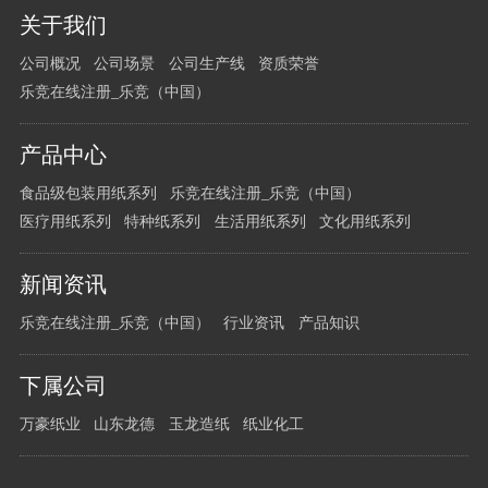
您
关于我们
有
公司概况
公司场景
公司生产线
资质荣誉
任
乐竞在线注册_乐竞（中国）
何
问
题
产品中心
请
食品级包装用纸系列
乐竞在线注册_乐竞（中国）
留
医疗用纸系列
特种纸系列
生活用纸系列
文化用纸系列
言
给
新闻资讯
我
们
乐竞在线注册_乐竞（中国）
行业资讯
产品知识
下属公司
万豪纸业
山东龙德
玉龙造纸
纸业化工