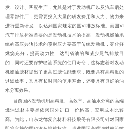
发、设计、匹配生产，尤其是对于发动机厂以及汽车后处
理零部件厂，更需要投入大量的研发费用和人力、物力来
进行重新研发，以达到国家规定的国Ⅵ排放标准。而国Ⅵ
汽车排放标准首要的是发动机技术的提高，发动机燃油系
统的高压共轨技术的喷射压力要高于传统发动机，雾化好
燃烧充分，提高动力性，达到省油的和减少尾气排放目
的，同时还要保护喷油系统的使用寿命，这标志着对发动
机燃油滤材提出了更高过滤性能要求，既要具有高精度的
过滤效率，又具有长时间的使用寿命，还要具有良好的油
水分离效果。
目前国内发动机用高精度、高效率、高油水分离的高端
燃油滤材主要是依赖国外进口，价格高，应用成本比较
高。为此，山东龙德复合材料科技股份有限公司针对国家
即将实施的国Ⅵ汽车排放标准，瞄准国际高端滤材前沿技