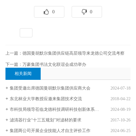
0
0
标签：
全部
上一篇：德国曼胡默尔集团供应链高层领导来龙德公司交流考察
下一篇：万豪集团书法文化联谊会成功举办
相关新闻
集团受邀出席德国曼胡默尔集团供应商大会
2024-07-18
东北林业大学教授应邀来集团技术交流
2018-04-22
市科技局领导莅临龙德科技调研科技创新体系建设
2024-08-19
滤清器行业“十三五规划”对滤材的要求
2017-10-26
集团两公司开展企业技能人才自主评价工作
2024-06-25