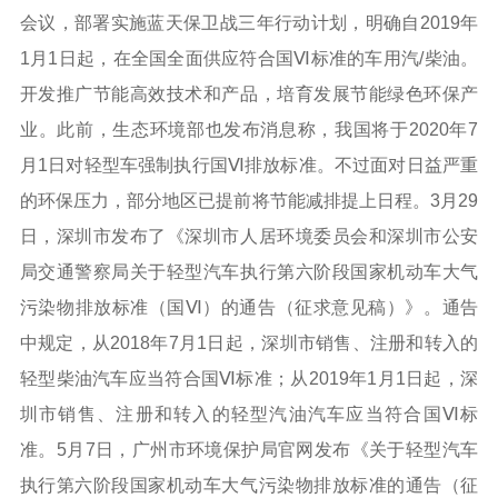
会议，部署实施蓝天保卫战三年行动计划，明确自2019年
1月1日起，在全国全面供应符合国Ⅵ标准的车用汽/柴油。
开发推广节能高效技术和产品，培育发展节能绿色环保产
业。此前，生态环境部也发布消息称，我国将于2020年7
月1日对轻型车强制执行国Ⅵ排放标准。不过面对日益严重
的环保压力，部分地区已提前将节能减排提上日程。3月29
日，深圳市发布了《深圳市人居环境委员会和深圳市公安
局交通警察局关于轻型汽车执行第六阶段国家机动车大气
污染物排放标准（国Ⅵ）的通告（征求意见稿）》。通告
中规定，从2018年7月1日起，深圳市销售、注册和转入的
轻型柴油汽车应当符合国Ⅵ标准；从2019年1月1日起，深
圳市销售、注册和转入的轻型汽油汽车应当符合国Ⅵ标
准。5月7日，广州市环境保护局官网发布《关于轻型汽车
执行第六阶段国家机动车大气污染物排放标准的通告（征