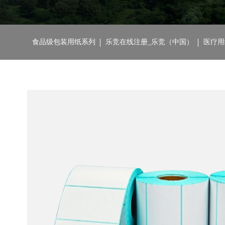
食品级包装用纸系列
乐竞在线注册_乐竞（中国）
医疗用