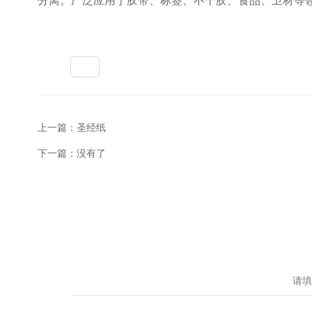
分离。广泛应用于胶带、标签、不干胶、食品、卫材等
标签：
全部
上一篇：圣经纸
下一篇：没有了
请填