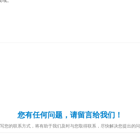
领域。
您有任何问题，请留言给我们！
写您的联系方式，将有助于我们及时与您取得联系，尽快解决您提出的问