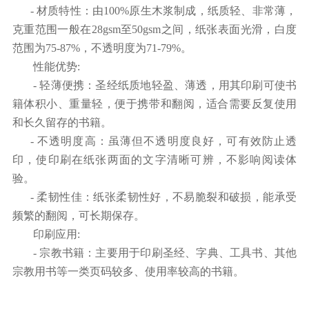
- 材质特性：由100%原生木浆制成，纸质轻、非常薄，
克重范围一般在28gsm至50gsm之间，纸张表面光滑，白度
范围为75-87%，不透明度为71-79%。
性能优势:
- 轻薄便携：圣经纸质地轻盈、薄透，用其印刷可使书
籍体积小、重量轻，便于携带和翻阅，适合需要反复使用
和长久留存的书籍。
- 不透明度高：虽薄但不透明度良好，可有效防止透
印，使印刷在纸张两面的文字清晰可辨，不影响阅读体
验。
- 柔韧性佳：纸张柔韧性好，不易脆裂和破损，能承受
频繁的翻阅，可长期保存。
印刷应用:
- 宗教书籍：主要用于印刷圣经、字典、工具书、其他
宗教用书等一类页码较多、使用率较高的书籍。