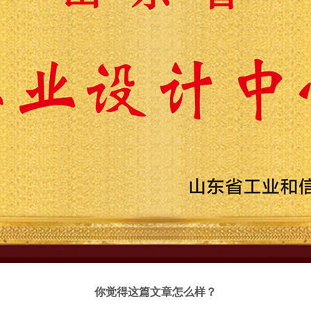
你觉得这篇文章怎么样？