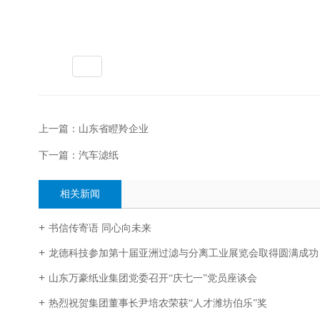
标签：
全部
上一篇：山东省瞪羚企业
下一篇：汽车滤纸
相关新闻
书信传寄语 同心向未来
龙德科技参加第十届亚洲过滤与分离工业展览会取得圆满成功
山东万豪纸业集团党委召开“庆七一”党员座谈会
热烈祝贺集团董事长尹培农荣获“人才潍坊伯乐”奖