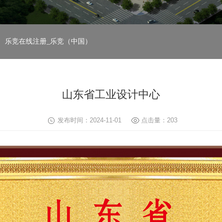
乐竞在线注册_乐竞（中国）
山东省工业设计中心
发布时间：2024-11-01
点击量：
203