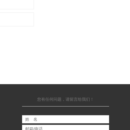
您有任何问题，请留言给我们！