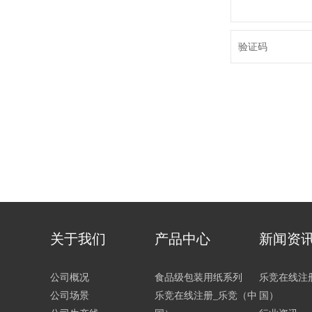
关于我们
产品中心
新闻资
公司概况
食品级包装用纸系列
乐竞在线注
公司场景
乐竞在线注册_乐竞（中
国）