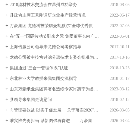
2018滤材技术交流会在温州成功举办
2018-08-05
县政协主席王秀刚调研企业生产经营情况
2022-06-17
万豪集团.龙德科技荣膺曼胡默尔“全球优秀供应商”奖
2022-07-05
在“五一”国际劳动节到来之际 集团董事长向广大员工致以节日的祝贺和诚挚的慰问
2023-05-01
上海倍赢公司领导来龙德公司考察指导
2017-10-11
龙德公司被中技协过滤分离技术专委会批准为会员单位
2017-10-16
集团通过“三合一管理体系”认证
2018-10-23
东北林业大学教授来我集团交流指导
2018-01-17
山东万豪纸业集团聘著名造纸专家肖惠宁为首席专家
2023-03-12
县领导来集团走访慰问
2018-02-12
向管理要效益 以实干促发展 一关于落实2026"管理提升年"目标之一
2026-03-05
唯实惟先勇担当 励新图强再奋进 ——万豪集团荣获全县高质量发展先进集体称号
2026-03-04