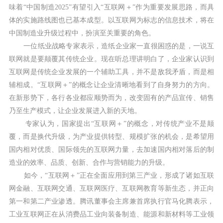
味着“中国制造2025”有望引入“互联网＋”作为重要发展思路，而具
体的实施路线图也已基本成型。以互联网为标志的信息技术，将在
中国制造业升级过程中，扮演至关重要的角色。
一位纸业战略专家表示，造纸企业家一直很困惑的是，一说互
联网就是要颠覆其传统企业。现在听总理讲明白了，企业家认识到
互联网是传统企业发展的一个辅助工具，并不是敌我矛盾，而是相
辅相成。“互联网＋”的概念让企业清晰地看到了自身努力的方向。
在新形势下，各行各业都应顺势而为，改变固有的产品宣传、销售
乃至生产模式，让企业发展进入新的天地。
专家认为，国家提出“互联网＋”的概念，对传统产业不是颠
覆，而是换代升级，为产业提供转型、规模扩张的机会，是希望用
国内相对优质、国际领先的互联网力量，去加速国内相对落后的制
造业的效率、品质、创新、合作与营销能力的升级。
如今，“互联网＋”正在全面应用到第三产业，形成了诸如互联
网金融、互联网交通、互联网医疗、互联网教育等新生态，并正向
第一和第二产业渗透。腾讯董事会主席兼首席执行官马化腾表示，
工业互联网正在从消费品工业向装备制造、能源和新材料等工业领