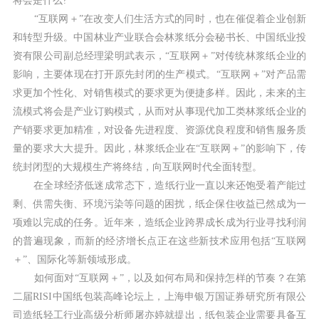
将会是什么?
“互联网＋”在改变人们生活方式的同时，也在催促着企业创新
和转型升级。中国林业产业联合会林浆纸分会秘书长、中国纸业投
资有限公司副总经理梁明武表示，“互联网＋”对传统林浆纸企业的
影响，主要体现在打开原先封闭的生产模式。“互联网＋”对产品需
求更加个性化、对销售模式的要求更为便捷多样。因此，未来的主
流模式将会是产业订购模式，从而对从事现代加工类林浆纸企业的
产销要求更加精准，对设备先进程度、资源优良程度和销售服务质
量的要求大大提升。因此，林浆纸企业在“互联网＋”的影响下，传
统封闭型的大规模生产将终结，向互联网时代全面转型。
在全球经济低迷成常态下，造纸行业一直以来还饱受着产能过
剩、供需失衡、环境污染等问题的困扰，纸企保住收益已然成为一
项难以完成的任务。近年来，造纸企业跨界成长成为行业寻找利润
的普遍现象，而新的经济增长点正在这些新技术应用包括“互联网
＋”、国际化等新领域形成。
如何面对“互联网＋”，以及如何布局和保持怎样的节奏？在第
二届RISI中国纸包装高峰论坛上，上海申银万国证券研究所有限公
司造纸轻工行业高级分析师屠亦婷就提出，纸包装企业需要具备互