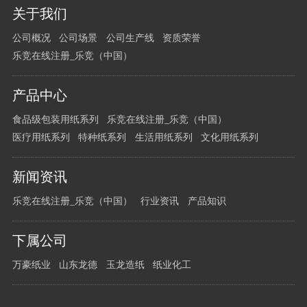
您
关于我们
有
公司概况
公司场景
公司生产线
资质荣誉
任
乐竞在线注册_乐竞（中国）
何
问
题
产品中心
请
食品级包装用纸系列
乐竞在线注册_乐竞（中国）
留
医疗用纸系列
特种纸系列
生活用纸系列
文化用纸系列
言
给
新闻资讯
我
们
乐竞在线注册_乐竞（中国）
行业资讯
产品知识
下属公司
万豪纸业
山东龙德
玉龙造纸
纸业化工