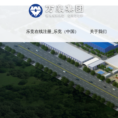
乐竞在线注册_乐竞（中国）
乐竞在线注册_乐竞（中国）
关于我们