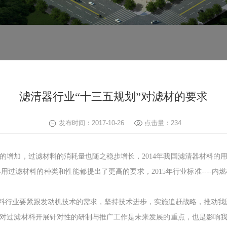
滤清器行业“十三五规划”对滤材的要求
发布时间：2017-10-26
点击量：
234
加，过滤材料的消耗量也随之稳步增长，2014年我国滤清器材料的用
材料的种类和性能都提出了更高的要求，2015年行业标准----内燃机滤清器
料行业要紧跟发动机技术的需求，坚持技术进步，实施追赶战略，推动我
过滤材料开展针对性的研制与推广工作是未来发展的重点，也是影响我