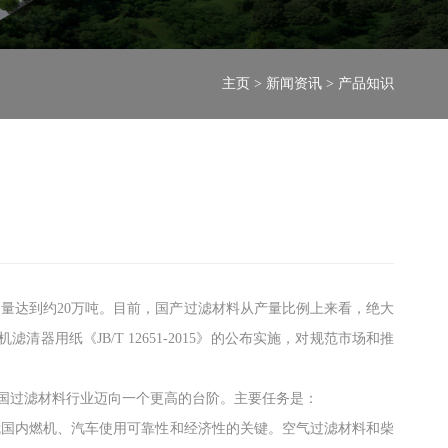
主页
>
新闻资讯
>
产品知识
量达到约20万吨。目前，国产过滤材料从产量比例上来看，绝大
用纸《JB/T 12651-2015》的公布实施，对规范市场和推
国过滤材料行业迈向一个更高的台阶。主要任务是：
国内燃机、汽车使用可靠性和经济性的关键。空气过滤材料和柴