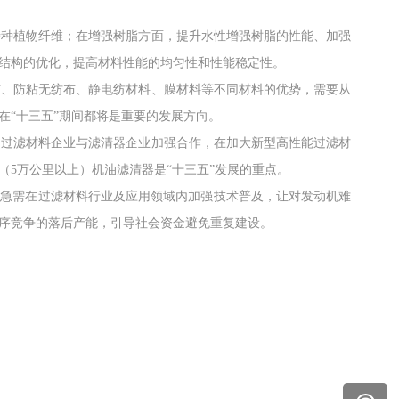
种植物纤维；在增强树脂方面，提升水性增强树脂的性能、加强
结构的优化，提高材料性能的均匀性和性能稳定性。
、防粘无纺布、静电纺材料、膜材料等不同材料的优势，需要从
“十三五”期间都将是重要的发展方向。
过滤材料企业与滤清器企业加强合作，在加大新型高性能过滤材
5万公里以上）机油滤清器是“十三五”发展的重点。
急需在过滤材料行业及应用领域内加强技术普及，让对发动机难
序竞争的落后产能，引导社会资金避免重复建设。