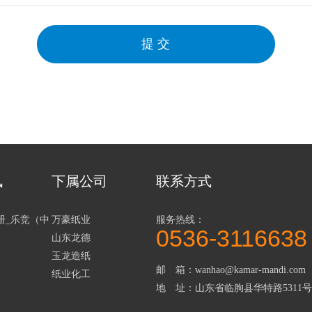
讯
下属公司
联系方式
册_乐竞（中
万豪纸业
服务热线：
0536-3116638
山东龙德
玉龙造纸
邮 箱：wanhao@kamar-mandi.com
纸业化工
地 址：山东省临朐县华特路5311号