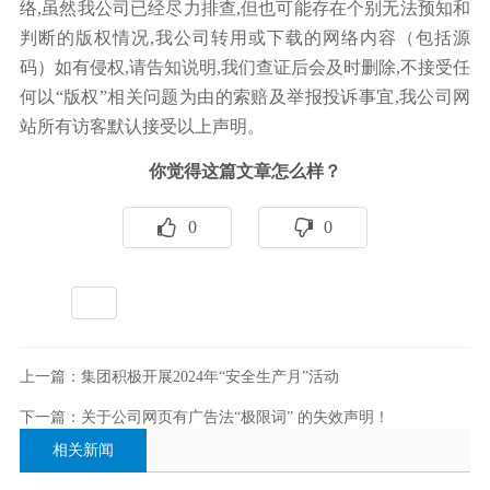
络,虽然我公司已经尽力排查,但也可能存在个别无法预知和
判断的版权情况,我公司转用或下载的网络内容（包括源
码）如有侵权,请告知说明,我们查证后会及时删除,不接受任
何以“版权”相关问题为由的索赔及举报投诉事宜,我公司网
站所有访客默认接受以上声明。
你觉得这篇文章怎么样？
0
0
标签：
全部
上一篇：集团积极开展2024年“安全生产月”活动
下一篇：关于公司网页有广告法“极限词” 的失效声明！
相关新闻