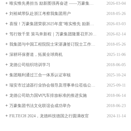
唯实惟先勇担当 励新图强再奋进 ——万豪集团荣获全县高质量发展先进集体称号
2026-03-04
刘裕斌带队赴浙江考察我集团用户
2018-05-26
喜报！万豪集团荣获2025年度“唯实惟先 励新图强”先进集体荣誉称号
2026-03-03
笃行致千里 策马奔新程｜万豪集团隆重召开2025年终总结表彰暨2026年工作动员大会
2026-02-14
我集团与中国工程院院士宋湛谦签订院士工作站合作协议
2018-05-26
深耕环保赛道，拓展全球商机
2025-11-06
龙德公司组织培训学习
2018-06-05
集团顺利通过三合一体系认证审核
2025-10-24
瑞安市过滤器行业协会领导及理事单位莅临公司交流考察
2025-09-11
龙德公司助力国Ⅵ汽车排放标准的推进实施
2018-06-14
万豪集团书法文化联谊会成功举办
2018-06-23
FILTECH 2024，龙德科技德国之行圆满收官
2024-11-14