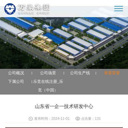
乐竞在线注册_乐竞（中国）
公司概况
公司场景
公司生产线
资质荣誉
下属公司
乐竞在线注册_乐
竞（中国）
山东省一企一技术研发中心
发布时间：2024-11-01
点击量：
131