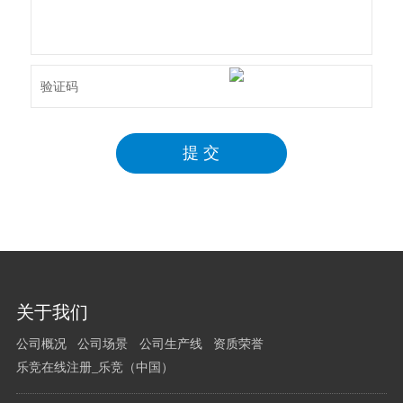
您
关于我们
有
公司概况
公司场景
公司生产线
资质荣誉
任
乐竞在线注册_乐竞（中国）
何
问