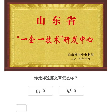
你觉得这篇文章怎么样？
0
0
标签：
全部