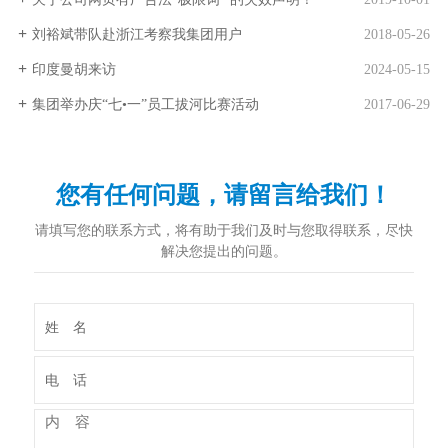
刘裕斌带队赴浙江考察我集团用户
2018-05-26
印度曼胡来访
2024-05-15
集团举办庆“七•一”员工拔河比赛活动
2017-06-29
您有任何问题，请留言给我们！
请填写您的联系方式，将有助于我们及时与您取得联系，尽快
解决您提出的问题。