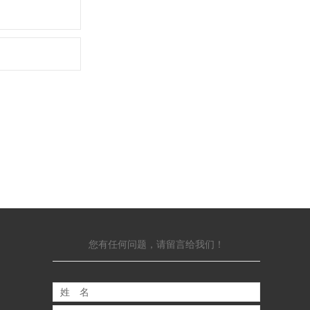
您有任何问题，请留言给我们！