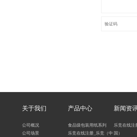
关于我们
产品中心
新闻资
公司概况
食品级包装用纸系列
乐竞在线注
公司场景
乐竞在线注册_乐竞（中
国）