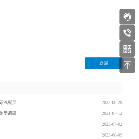
返回
际汽配展
2023-08-29
集团调研
2021-07-12
2023-07-02
2023-06-09