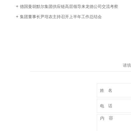
德国曼胡默尔集团供应链高层领导来龙德公司交流考察
集团董事长尹培农主持召开上半年工作总结会
请填