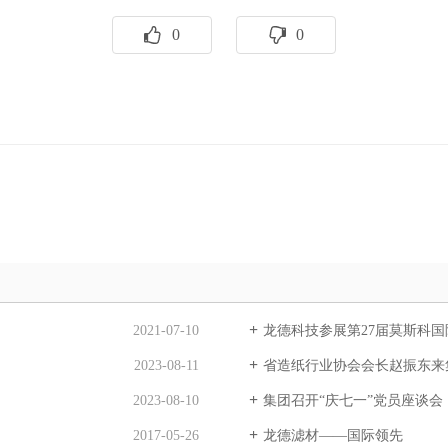
0
0
2021-07-10
龙德科技参展第27届莫斯科国
2023-08-11
省造纸行业协会会长赵振东来
2023-08-10
集团召开“庆七一”党员座谈会
2017-05-26
龙德滤材——国际领先