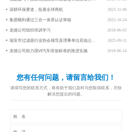
深耕环保赛道，拓展全球商机
2025-11-06
集团顺利通过三合一体系认证审核
2025-10-24
龙德公司组织培训学习
2018-06-05
瑞安市过滤器行业协会领导及理事单位莅临公司交流考察
2025-09-11
龙德公司助力国Ⅵ汽车排放标准的推进实施
2018-06-14
您有任何问题，请留言给我们！
请填写您的联系方式，将有助于我们及时与您取得联系，尽快
解决您提出的问题。