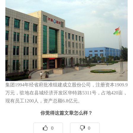
集团1994年经省府批准组建成立股份公司，注册资本1909.9
万元，驻地在县城经济开发区华特路5311号，占地420亩，
现有员工1200人，资产总额6.8亿元。
你觉得这篇文章怎么样？
0
0